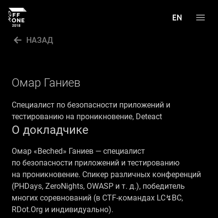
НАЗАД
ПРОГРАММА
СПИКЕРЫ
Омар Ганиев
ФОТОГАЛЕРЕЯ
Cпециалист по безопасности приложений и
тестированию на проникновение, Deteact
CALL FOR PAPERS
О докладчике
ENGLISH
Омар «Beched» Ганиев — специалист
по безопасности приложений и тестированию
на проникновение. Спикер различных конференций
(PHDays, ZeroNights, OWASP и т. д.), победитель
многих соревнований (в CTF-командах LC↯BC,
RDot.Org и индивидуально).